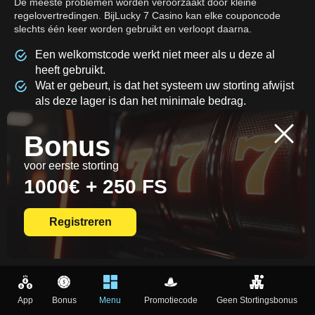
De meeste problemen worden veroorzaakt door kleine
regelovertredingen. BijLucky 7 Casino kan elke couponcode
slechts één keer worden gebruikt en verloopt daarna.
Een welkomstcode werkt niet meer als u deze al
heeft gebruikt.
Wat er gebeurt, is dat het systeem uw storting afwijst
als deze lager is dan het minimale bedrag.
Terwijl uw account wordt gecontroleerd, werken
sommige codes niet totdat het is geverifieerd.
Bonus
Code is verlopen: het campagnewindow is voorbij.
Te weinig van een storting: zeg, u stort 10€ terwijl het
voor eerste storting
minimum 20€ is.
1000€ + 250 FS
Zoals al gezegd, eenmalige codes kunnen niet
opnieuw worden gebruikt.
Registreren
De code was bedoeld voor slots, maar u probeerde
deze op een ander type product te gebruiken.
Als u weet dat een code zou moeten werken maar dat niet doet,
neem dan contact op met onze ondersteuning met die code en
App
Bonus
Menu
Promotiecode
Geen Stortingsbonus
het tijdstip waarop deze werd gebruikt. Op het moment dat u