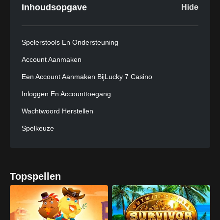
Inhoudsopgave
Hide
Spelerstools En Ondersteuning
Account Aanmaken
Een Account Aanmaken BijLucky 7 Casino
Inloggen En Accounttoegang
Wachtwoord Herstellen
Spelkeuze
Slotspellen
Tafelspellen
Topspellen
Live Dealer Ruimtes
Bonussen En Promoties
Hoe Haalt U Het Meeste Uit Gratis Spins