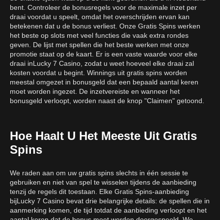
bent. Controleer de bonusregels voor de maximale inzet per
draai voordat u speelt, omdat het overschrijden ervan kan
betekenen dat u de bonus verliest. Onze Gratis Spins werken
het beste op slots met veel functies die vaak extra rondes
geven. De lijst met spellen die het beste werken met onze
promotie staat op de kaart. Er is een vaste waarde voor elke
draai inLucky 7 Casino, zodat u weet hoeveel elke draai zal
kosten voordat u begint. Winnings uit gratis spins worden
meestal omgezet in bonusgeld dat een bepaald aantal keren
moet worden ingezet. De inzetvereiste en wanneer het
bonusgeld verloopt, worden naast de knop "Claimen" getoond.
Hoe Haalt U Het Meeste Uit Gratis
Spins
We raden aan om uw gratis spins slechts in één sessie te
gebruiken en niet van spel te wisselen tijdens de aanbieding
tenzij de regels dit toestaan. Elke Gratis Spins-aanbieding
bijLucky 7 Casino bevat drie belangrijke details: de spellen die in
aanmerking komen, de tijd totdat de aanbieding verloopt en het
aantal keren dat de bonus moet worden doorgespeeld. We