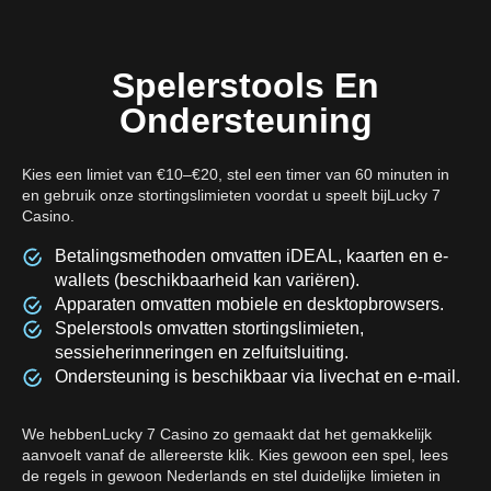
Spelerstools En
Ondersteuning
Kies een limiet van €10–€20, stel een timer van 60 minuten in
en gebruik onze stortingslimieten voordat u speelt bijLucky 7
Casino.
Betalingsmethoden omvatten iDEAL, kaarten en e-
wallets (beschikbaarheid kan variëren).
Apparaten omvatten mobiele en desktopbrowsers.
Spelerstools omvatten stortingslimieten,
sessieherinneringen en zelfuitsluiting.
Ondersteuning is beschikbaar via livechat en e-mail.
We hebbenLucky 7 Casino zo gemaakt dat het gemakkelijk
aanvoelt vanaf de allereerste klik. Kies gewoon een spel, lees
de regels in gewoon Nederlands en stel duidelijke limieten in