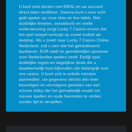
U kunt snel storten met iDEAL en uw account
direct laten verifiëren. Daarna kunt u voor echt
geld spelen op onze slots en live tafels. Met
duidelijke limieten, sessietools en snelle
ondersteuning zorgt Lucky 7 Casino ervoor dat
het spel soepel verloopt op zowel mobiel als
desktop. Als u zoekt naar Lucky 7 Casino Online
Nederland, zult u zien dat het gelokaliseerd
bankieren, EUR-saldi en gemakkelijke opnames
voor Nederlandse spelers heeft. Eerlijk spel,
duidelijke regels en dagelijkse deals die u
daadwerkelijk kunt bijhouden zijn belangrijk voor
ons casino. U kunt zich in enkele minuten
aanmelden, uw gegevens slechts één keer
bevestigen en vervolgens genieten van een
schone lobby die het gemakkelijk maakt om
nieuwe spellen en oude favorieten te vinden
zonder tijd te verspillen.