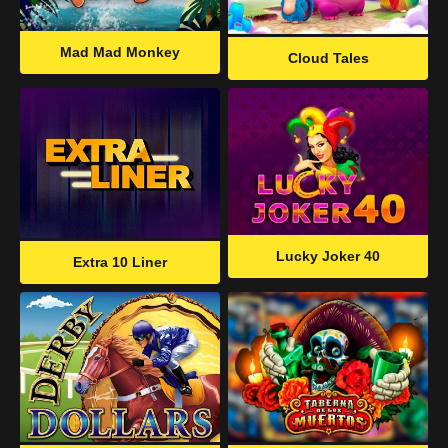
Veilige Betalingen
Mad Mad Monkey
Cloud Tales
Verantwoord Spelen
Regels Voor Personen Van 18 Jaar En Ouder
Strategie En Tips
Tips Voor Het Kiezen Van Spellen
Lucky Joker 40
Extra 10 Liner