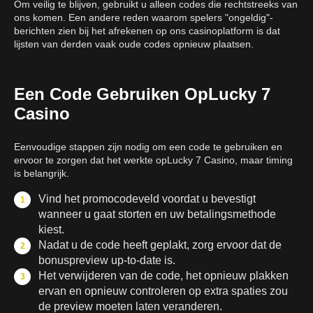
Om veilig te blijven, gebruikt u alleen codes die rechtstreeks van
ons komen. Een andere reden waarom spelers "ongeldig"-
berichten zien bij het afrekenen op ons casinoplatform is dat
lijsten van derden vaak oude codes opnieuw plaatsen.
Een Code Gebruiken OpLucky 7
Casino
Eenvoudige stappen zijn nodig om een code te gebruiken en
ervoor te zorgen dat het werkte opLucky 7 Casino, maar timing
is belangrijk.
Vind het promocodeveld voordat u bevestigt
wanneer u gaat storten en uw betalingsmethode
kiest.
Nadat u de code heeft geplakt, zorg ervoor dat de
bonuspreview up-to-date is.
Het verwijderen van de code, het opnieuw plakken
ervan en opnieuw controleren op extra spaties zou
de preview moeten laten veranderen.