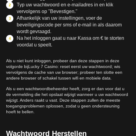
Typ uw wachtwoord en e-mailadres in en klik
vervolgens op "Bevestigen."
Afhankelijk van uw instellingen, voer de
beveiligingscode per sms of e-mail in als daarom
wordt gevraagd.
Na het inloggen gaat u naar Kassa om € te storten
voordat u speelt.
Als u niet kunt inloggen, probeer dan deze stappen in deze
volgorde bijLucky 7 Casino: reset eerst uw wachtwoord; wis
vervolgens de cache van uw browser; probeer ten slotte een
andere browser of schakel tussen wifi en mobiele data.
Als u een wachtwoordbeheerder heeft, zorg er dan voor dat u
de vermelding die het opslaat wijzigt wanneer u uw wachtwoord
wijzigt. Anders raakt u vast. Deze stappen zullen de meeste
toegangsproblemen oplossen, zodat u geen ondersteuning
hoeft te bellen.
Wachtwoord Herstellen