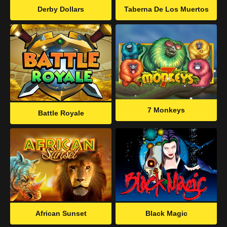
Derby Dollars
Taberna De Los Muertos
7 Monkeys
Battle Royale
African Sunset
Black Magic