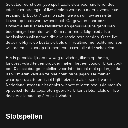
Selecteer eerst een type spel, zoals slots voor snelle rondes,
tafels voor strategie of live dealers voor een meer levensechte
ervaring. BijLucky 7 Casino raden we aan om uw sessie te
kiezen op basis van uw snelheid. Ga gewoon naar onze
slotsectie als u snelle resultaten en gemakkelijk te gebruiken
bedieningselementen wilt. Kom naar ons tafelgebied als u
beslissingen wilt nemen die elke ronde beïnvloeden. Onze live
dealer-lobby is de beste plek als u in realtime met echte mensen
wilt praten. U kunt op elk moment tussen alle drie schakelen.
Het is gemakkelijk om uw weg te vinden; filters op thema,
functies, volatiliteit en provider maken het eenvoudig. U kunt ook
een €-sessiebudget instellen voordat u begint met spelen, zodat
u uw limieten kent en ze niet hoeft na te jagen. De manier
waarop onze site eruitziet blijft hetzelfde als u speelt vanuit
Nederland, zodat u niet opnieuw hoeft te leren hoe u de menu's
op verschillende apparaten gebruikt. U kunt slots, tafels en live
dealers allemaal op één plek vinden.
Slotspellen