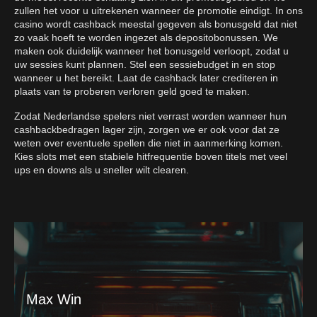
zullen het voor u uitrekenen wanneer de promotie eindigt. In ons
casino wordt cashback meestal gegeven als bonusgeld dat niet
zo vaak hoeft te worden ingezet als depositobonussen. We
maken ook duidelijk wanneer het bonusgeld verloopt, zodat u
uw sessies kunt plannen. Stel een sessiebudget in en stop
wanneer u het bereikt. Laat de cashback later crediteren in
plaats van te proberen verloren geld goed te maken.
Zodat Nederlandse spelers niet verrast worden wanneer hun
cashbackbedragen lager zijn, zorgen we er ook voor dat ze
weten over eventuele spellen die niet in aanmerking komen.
Kies slots met een stabiele hitfrequentie boven titels met veel
ups en downs als u sneller wilt clearen.
Max Win