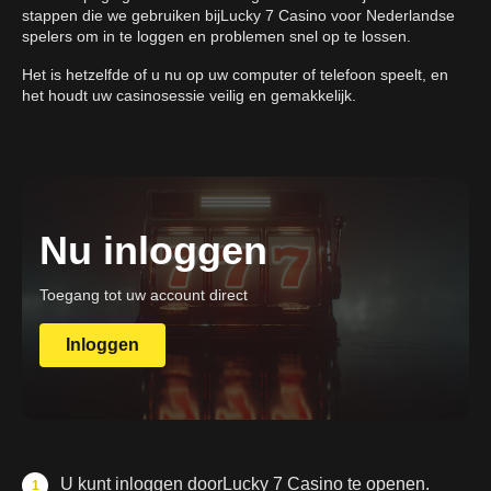
stappen die we gebruiken bijLucky 7 Casino voor Nederlandse
spelers om in te loggen en problemen snel op te lossen.
Het is hetzelfde of u nu op uw computer of telefoon speelt, en
het houdt uw casinosessie veilig en gemakkelijk.
Nu inloggen
Toegang tot uw account direct
Inloggen
U kunt inloggen doorLucky 7 Casino te openen.